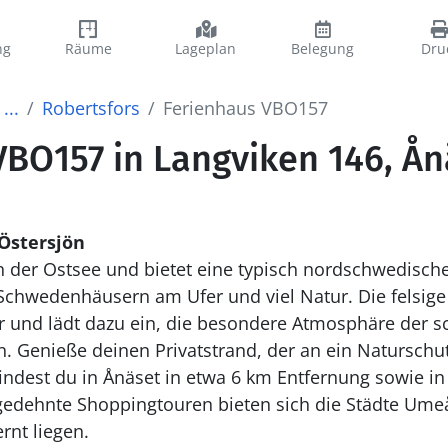
ng
Räume
Lageplan
Belegung
Dru
...
Robertsfors
Ferienhaus VBO157
VBO157 in Langviken 146, Ån
 Östersjön
 an der Ostsee und bietet eine typisch nordschwedisch
chwedenhäusern am Ufer und viel Natur. Die felsige
r und lädt dazu ein, die besondere Atmosphäre der 
. Genieße deinen Privatstrand, der an ein Naturschut
indest du in Ånäset in etwa 6 km Entfernung sowie in
edehnte Shoppingtouren bieten sich die Städte Umeå 
rnt liegen.