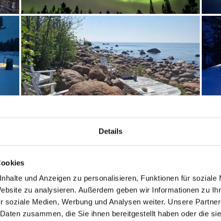
Details
Cookies
Entfernungen
nhalte und Anzeigen zu personalisieren, Funktionen für soziale
6
Abstand Einkauf: 6.
Website zu analysieren. Außerdem geben wir Informationen zu I
r soziale Medien, Werbung und Analysen weiter. Unsere Partner
Abstand Strand: 20 
 Daten zusammen, die Sie ihnen bereitgestellt haben oder die s
Abstand Wasser: 20