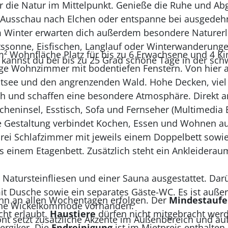
er die Natur im Mittelpunkt. Genieße die Ruhe und Ab
e Ausschau nach Elchen oder entspanne bei ausgedeh
m Winter erwarten dich außerdem besondere Naturerl
htssonne, Eisfischen, Langlauf oder Winterwanderunge
1 m² Wohnfläche Platz für bis zu 6 Erwachsene und 4 K
kannst du bei bis zu 25 Grad schöne Tage in der sc
ige Wohnzimmer mit bodentiefen Fenstern. Von hier a
Ostsee und den angrenzenden Wald. Hohe Decken, viel
 und schaffen eine besondere Atmosphäre. Direkt a
cheninsel, Esstisch, Sofa und Fernseher (Multimedia
e Gestaltung verbindet Kochen, Essen und Wohnen a
rei Schlafzimmer mit jeweils einem Doppelbett sowie
s einem Etagenbett. Zusätzlich steht ein Ankleiderau
 Natursteinfliesen und einer Sauna ausgestattet. Darü
t Dusche sowie ein separates Gäste-WC. Es ist auße
nn an allen Wochentagen erfolgen. Der
Mindestaufe
ne Wickelkommode vorhanden.
cht erlaubt.
Haustiere
dürfen nicht mitgebracht werd
ont setzt zusätzliche Akzente im Außenbereich und auf
lergiker. Die
Endreinigung
ist im Mietpreis enthalten