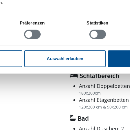
n.
: 2.000 m²
Meer
ch
 breite Türen und
Präferenzen
Statistiken
Auswahl erlauben
m²
Schlafbereich
Anzahl Doppelbetten
180x200cm
Anzahl Etagenbetten 
120x200 cm & 90x200 cm
Bad
Anzahl Duschen: 2