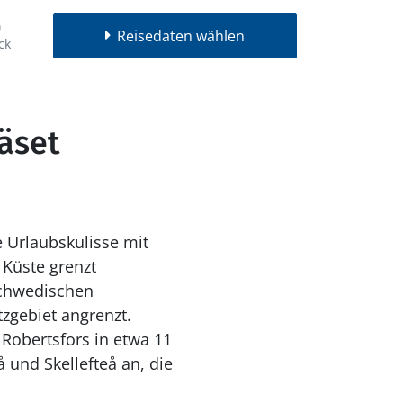
Reisedaten wählen
ck
äset
e Urlaubskulisse mit
 Küste grenzt
schwedischen
zgebiet angrenzt.
 Robertsfors in etwa 11
und Skellefteå an, die