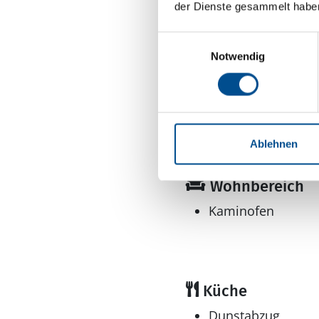
der Dienste gesammelt habe
Grundstücksfläche
Handicapfreundli
Einwilligungsauswahl
Rollstuhlgerecht durch
Notwendig
bodengleiche Dusche.
Inkl. Endreinigung
Nichtraucher
tolle Aussicht
Meerblick
Ablehnen
Wohnfläche: 241 
Wohnbereich
Kaminofen
Küche
Dunstabzug