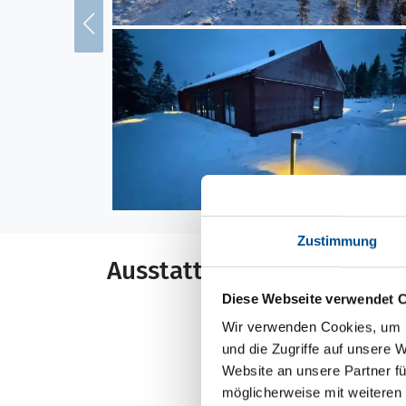
Zustimmung
Ausstattung
Diese Webseite verwendet 
Allgemeines
Wir verwenden Cookies, um I
Anzahl Personen: 
und die Zugriffe auf unsere 
Website an unsere Partner fü
Anzahl Kinder: 4
möglicherweise mit weiteren
Baujahr: 2025