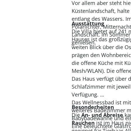
Vor allem aber steht hi
Küstenlandschaft, halt
entlang des Wassers. I
Ausstattung
Polarlichter, Mitternac
Die Villa bietet auf 24
Landschaft. Im Sommer 
Hauses ist das großzüg
genießen.
weiten Blick über die 
prägen den Wohnbereich
die offene Küche mit Kü
Mesh/WLAN). Die offen
Das Haus verfügt über d
Schlafzimmer mit jeweil
Verfügung.
Das Wellnessbad ist mit
Besonderheiten
weiteres Badezimmer mi
Die
An- und Abreise
ka
Babybadewanne und ei
Rauchen
ist im Haus ni
Eine beleuchtete Glasfr
geeignet für Tierhaar-Al