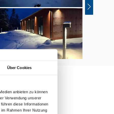
Über Cookies
 Medien anbieten zu können
000 m
hrer Verwendung unserer
 führen diese Informationen
m
ie im Rahmen Ihrer Nutzung
 m