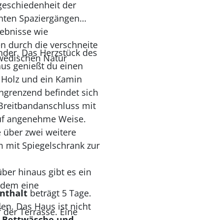
geschiedenheit der
nten Spaziergängen
ebnisse wie
n durch die verschneite
inder. Das Herzstück des
hwedischen Natur
us genießt du einen
 Holz und ein Kamin
ngrenzend befindet sich
 Breitbandanschluss mit
uf angenehme Weise.
 über zwei weitere
m mit Spiegelschrank zur
ber hinaus gibt es ein
rdem eine
nthalt
beträgt 5 Tage.
en. Das Haus ist nicht
 der Terrasse. Eine
.
Bettwäsche und