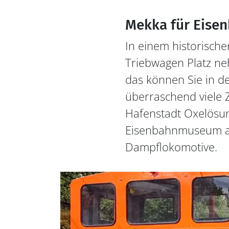
Mekka für Eise
In einem historisch
Triebwagen Platz ne
das können Sie in d
überraschend viele Z
Hafenstadt Oxelösu
Eisenbahnmuseum auf
Dampflokomotive.