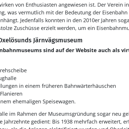
irken von Enthusiasten angewiesen ist. Der Verein i
ung, was vermutlich mit der Bedeutung der Eisenbahn 
hängt. Jedenfalls konnten in den 2010er Jahren sog
– stolze Zuschüsse erzielt werden, um ein Eisenbahnm
xelösunds Järnvägsmuseum
enbahnmuseums sind auf der Website auch als virt
rehscheibe
ughalle
ellungen in einem früheren Bahnwärterhäuschen
Flanieren
einem ehemaligen Speisewagen.
alle im Rahmen der Museumsgründung sogar neu geb
 Jahrzehnte gedient: Bis 1938 mehrfach erweitert, er