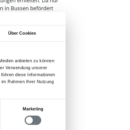
tungen erhielten. Da nur
 in Bussen befördert
erfügung.
Über Cookies
n im Einsatz, andere
 in Bereitschaft
8 zog seit 1958 Züge
 Medien anbieten zu können
m sind noch älteren
hrer Verwendung unserer
derung zuständig.
 führen diese Informationen
ie im Rahmen Ihrer Nutzung
ht, um das in
ne Halbinsel südlich
 Meer ragte, durch
Marketing
hem Hafen verfügte.
lösund gegründet.