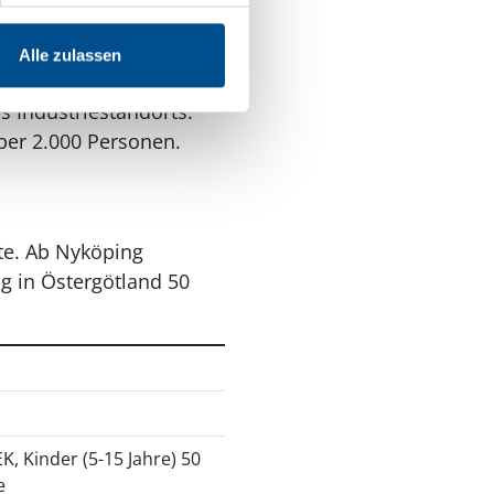
Industriezentrum.
mit mehr Kapazität
Alle zulassen
n elektrifiziert. Auf
s Industriestandorts.
ber 2.000 Personen.
te. Ab Nyköping
g in Östergötland 50
 Kinder (5-15 Jahre) 50
e