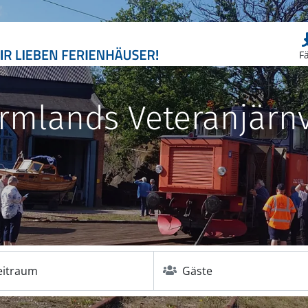
F
rmlands Veteranjärn
eitraum
Gäste