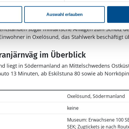
n, entwickelte sich das Stahlwerk in Oxelösund zum 
mplette Ortschaft verlegt werden, um das Stahlwerk 
Auswahl erlauben
afen vergrößern zu können. Endlich wurde die Eisenbah
entstanden sogar militärische Anlagen zum Schutz de
Einwohner in Oxelösund, das Stahlwerk beschäftigt ü
anjärnväg im Überblick
nd liegt in Södermanland an Mittelschwedens Ostküs
uto 13 Minuten, ab Eskilstuna 80 sowie ab Norrköpin
Oxelösund, Södermanland
keine
Museum: Erwachsene 100 SEK,
SEK; Zugtickets je nach Rout