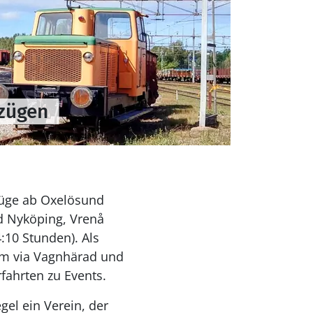
rzügen
üge ab Oxelösund
d Nyköping, Vrenå
:10 Stunden). Als
lm via Vagnhärad und
fahrten zu Events.
el ein Verein, der