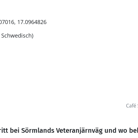
07016, 17.0964826
f Schwedisch)
Café
ritt bei Sörmlands Veteranjärnväg und wo b