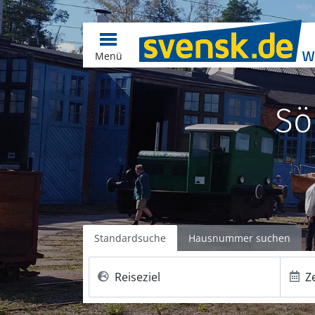
Menü
Sö
Standardsuche
Hausnummer suchen
Reiseziel
Z