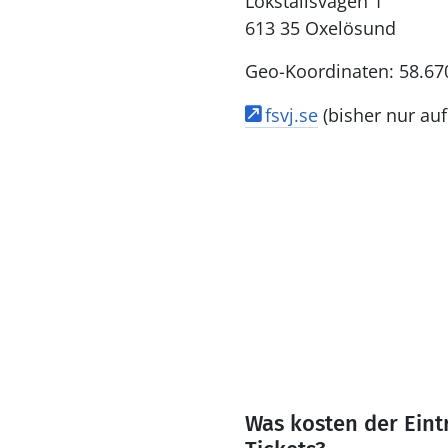
Lokstallsvägen 1
613 35 Oxelösund
Geo-Koordinaten: 58.67
fsvj.se
(bisher nur au
Was kosten der Eint