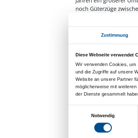
Jahren ein größerer Umb
noch Güterzüge zwische
werden, stehen dem Eis
Oldtimer auf Schien
Zustimmung
Die historischen Lokomo
wurden hinzugekauft. E2
Diese Webseite verwendet 
gehalten wurde, um kurz
Wir verwenden Cookies, um I
mit Erz aus Bergslagen
und die Zugriffe auf unsere 
Datums. Der Schienenbu
Website an unsere Partner fü
Oxelösund verdankt
möglicherweise mit weiteren
der Dienste gesammelt habe
Ende des 19. Jahrhunde
Bergslagen geförderte Er
Einwilligungsauswahl
von Nyköping, die sich 
Notwendig
Inseln geschützt war un
Die Eisenbahngesellsch