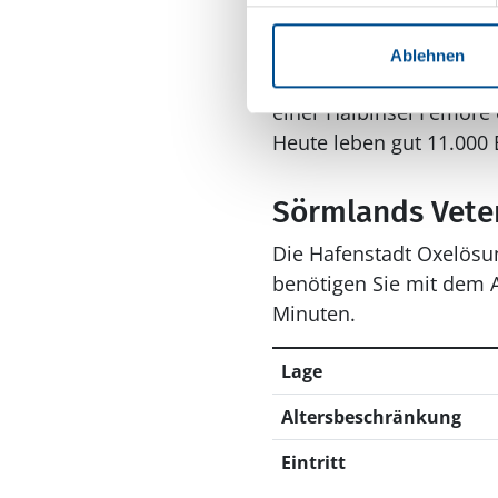
1913 in Betrieb gegange
1955 musste fast die ko
Ablehnen
neu errichten und den H
einer Halbinsel Femöre 
Heute leben gut 11.000 
Sörmlands Veter
Die Hafenstadt Oxelösu
benötigen Sie mit dem A
Minuten.
Lage
Altersbeschränkung
Eintritt