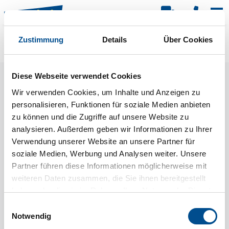
Kar
Zustimmung
Details
Über Cookies
Raster
Filter
Diese Webseite verwendet Cookies
Wir verwenden Cookies, um Inhalte und Anzeigen zu
personalisieren, Funktionen für soziale Medien anbieten
zu können und die Zugriffe auf unsere Website zu
analysieren. Außerdem geben wir Informationen zu Ihrer
Verwendung unserer Website an unsere Partner für
soziale Medien, Werbung und Analysen weiter. Unsere
Partner führen diese Informationen möglicherweise mit
weiteren Daten zusammen, die Sie ihnen bereitgestellt
haben oder die sie im Rahmen Ihrer Nutzung der Dienste
gesammelt haben.
Einwilligungsauswahl
Notwendig