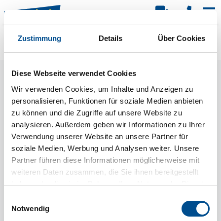
Kar
Zustimmung
Details
Über Cookies
Raster
Filter
Diese Webseite verwendet Cookies
Wir verwenden Cookies, um Inhalte und Anzeigen zu
personalisieren, Funktionen für soziale Medien anbieten
zu können und die Zugriffe auf unsere Website zu
analysieren. Außerdem geben wir Informationen zu Ihrer
Verwendung unserer Website an unsere Partner für
soziale Medien, Werbung und Analysen weiter. Unsere
Partner führen diese Informationen möglicherweise mit
weiteren Daten zusammen, die Sie ihnen bereitgestellt
haben oder die sie im Rahmen Ihrer Nutzung der Dienste
gesammelt haben.
Einwilligungsauswahl
Notwendig