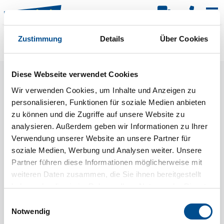
Kar
Zustimmung
Details
Über Cookies
Raster
Filter
Diese Webseite verwendet Cookies
Wir verwenden Cookies, um Inhalte und Anzeigen zu
personalisieren, Funktionen für soziale Medien anbieten
zu können und die Zugriffe auf unsere Website zu
analysieren. Außerdem geben wir Informationen zu Ihrer
Verwendung unserer Website an unsere Partner für
soziale Medien, Werbung und Analysen weiter. Unsere
Partner führen diese Informationen möglicherweise mit
weiteren Daten zusammen, die Sie ihnen bereitgestellt
haben oder die sie im Rahmen Ihrer Nutzung der Dienste
gesammelt haben.
Einwilligungsauswahl
Notwendig