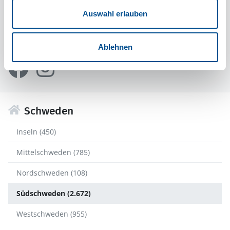
Auswahl erlauben
Suc
Folgen Sie uns auf diesen Kanälen
Ablehnen
Schweden
Inseln (450)
Mittelschweden (785)
Nordschweden (108)
Südschweden (2.672)
Westschweden (955)