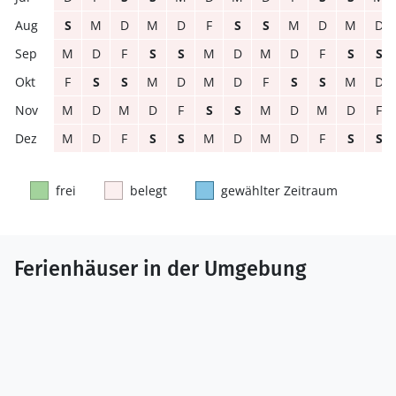
S
M
D
M
D
F
S
S
M
D
M
D
M
D
F
S
S
M
D
M
D
F
S
S
F
S
S
M
D
M
D
F
S
S
M
D
M
D
M
D
F
S
S
M
D
M
D
F
M
D
F
S
S
M
D
M
D
F
S
S
frei
belegt
gewählter Zeitraum
Ferienhäuser in der Umgebung