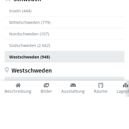
Inseln (444)
Mittelschweden (779)
Nordschweden (107)
Südschweden (2.662)
Westschweden (948)
Westschweden
Bohuslän (472)
Beschreibung
Bilder
Ausstattung
Räume
Lagep
Dalsland (131)
Göteborg (50)
Västergötland (295)