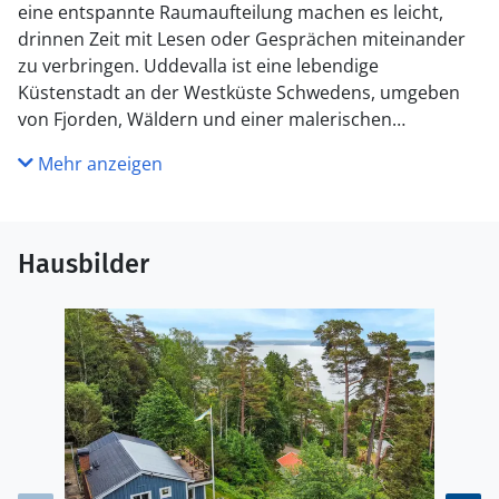
eine entspannte Raumaufteilung machen es leicht,
drinnen Zeit mit Lesen oder Gesprächen miteinander
zu verbringen. Uddevalla ist eine lebendige
Küstenstadt an der Westküste Schwedens, umgeben
von Fjorden, Wäldern und einer malerischen
Schärenlandschaft. Besucher können Spaziergänge am
Mehr anzeigen
Wasser entlang der beliebten Holzsteg-Promenade
genießen, wandern, Boot fahren und baden. Zu den
nahegelegenen Sehenswürdigkeiten gehören das
Museum Bohuslän, die Inselgemeinden Orust und
Hausbilder
Tjörn, der Tierpark Nordens Ark sowie die historische
Festung Bohus bei Göteborg.