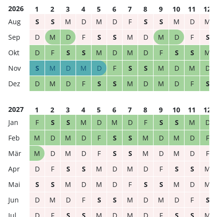
2026
1
2
3
4
5
6
7
8
9
10
11
12
S
S
M
D
M
D
F
S
S
M
D
M
D
M
D
F
S
S
M
D
M
D
F
S
D
F
S
S
M
D
M
D
F
S
S
M
S
M
D
M
D
F
S
S
M
D
M
D
D
M
D
F
S
S
M
D
M
D
F
S
2027
1
2
3
4
5
6
7
8
9
10
11
12
F
S
S
M
D
M
D
F
S
S
M
D
M
D
M
D
F
S
S
M
D
M
D
F
M
D
M
D
F
S
S
M
D
M
D
F
D
F
S
S
M
D
M
D
F
S
S
M
S
S
M
D
M
D
F
S
S
M
D
M
D
M
D
F
S
S
M
D
M
D
F
S
D
F
S
S
M
D
M
D
F
S
S
M