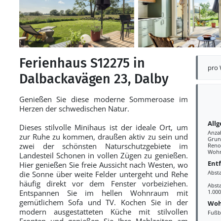
Ferienhaus S12275 in
pro
Dalbackavägen 23, Dalby
Genießen Sie diese moderne Sommeroase im
Herzen der schwedischen Natur.
All
Dieses stilvolle Minihaus ist der ideale Ort, um
Anza
zur Ruhe zu kommen, draußen aktiv zu sein und
Grun
zwei der schönsten Naturschutzgebiete im
Reno
Wohn
Landesteil Schonen in vollen Zügen zu genießen.
Ent
Hier genießen Sie freie Aussicht nach Westen, wo
Abst
die Sonne über weite Felder untergeht und Rehe
häufig direkt vor dem Fenster vorbeiziehen.
Abst
Entspannen Sie im hellen Wohnraum mit
1.00
gemütlichem Sofa und TV. Kochen Sie in der
Woh
modern ausgestatteten Küche mit stilvollen
Fußb
Fronten und genießen Sie Ihre Mahlzeiten am