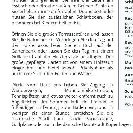
Sch
Esstisch oder direkt draußen im Grünen. Schlafen
Anza
Sie erholsam im komfortablen Doppelbett oder
Anza
nutzen Sie den zusätzlichen Schlafboden, der
Küc
besonders bei Kindern beliebt ist.
Duns
Herd
Kühl
Öffnen Sie die großen Terrassentüren und lassen
Tiefk
Sie die Natur herein. Verbringen Sie den Tag auf
Bad
der Holzterrasse, lesen Sie ein Buch auf der
Anza
Gartenbank oder lassen Sie den Tag mit einem
Anzah
Troc
Grillabend auf der Holzterrasse ausklingen. Der
große, gepflegte Garten ist von einem Holzzaun
Mul
eingerahmt und bietet sowohl Privatsphäre als
Inter
auch freie Sicht über Felder und Wälder.
Aus
Gart
Direkt vom Haus aus haben Sie Zugang zu
Terra
Wanderwegen, Mountainbike-Strecken,
Sons
Tennisplätzen und etwas weiter entfernt auch zu
Haus
Angelteichen. Im Sommer lädt ein Freibad in
Wär
fußläufiger Entfernung zum Baden ein, und in
weniger als einer Stunde erreichen Sie die
historische Stadt Lund sowie Sandstrände,
Golfplätze oder auch die dänische Hauptstadt Kopenhagen.