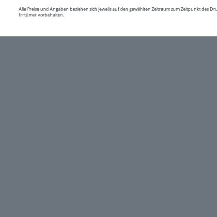
Alle Preise und Angaben beziehen sich jeweils auf den gewählten Zeitraum zum Zeitpunkt des D
Irrtümer vorbehalten.