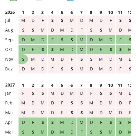
2026
1
2
3
4
5
6
7
8
9
10
11
12
M
D
F
S
S
M
D
M
D
F
S
S
S
S
M
D
M
D
F
S
S
M
D
M
D
M
D
F
S
S
M
D
M
D
F
S
D
F
S
S
M
D
M
D
F
S
S
M
S
M
D
M
D
F
S
S
M
D
M
D
D
M
D
F
S
S
M
D
M
D
F
S
2027
1
2
3
4
5
6
7
8
9
10
11
12
F
S
S
M
D
M
D
F
S
S
M
D
M
D
M
D
F
S
S
M
D
M
D
F
M
D
M
D
F
S
S
M
D
M
D
F
D
F
S
S
M
D
M
D
F
S
S
M
S
S
M
D
M
D
F
S
S
M
D
M