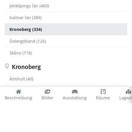
Jönköpings län (460)
Kalmar län (389)
Kronoberg (334)
Östergötland (126)
Skåne (718)
Kronoberg
Älmhult (40)
Alvesta (25)
Beschreibung
Bilder
Ausstattung
Räume
Lagep
Lessebo (35)
Ljungby (111)
Markaryd (25)