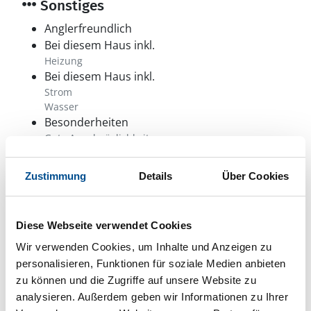
Sonstiges
Anglerfreundlich
Bei diesem Haus inkl.
Heizung
Bei diesem Haus inkl.
Strom
Wasser
Besonderheiten
Gute Angelmöglichkeiten
Besonderheiten
Endreinigung optional: 600SEK (vor Ort). Bettwäsche
Zustimmung
Details
Über Cookies
und Handtücher optional: 150SEK/Person (vor Ort).
Angelkarte benötigt.
Kinderbett
Diese Webseite verwendet Cookies
Kinderhochstuhl
Das Aufladen von Elektroautos ist nicht
Wir verwenden Cookies, um Inhalte und Anzeigen zu
erlaubt
personalisieren, Funktionen für soziale Medien anbieten
Sonstiges
zu können und die Zugriffe auf unsere Website zu
Parabolantenne
analysieren. Außerdem geben wir Informationen zu Ihrer