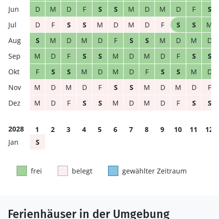
D
M
D
F
S
S
M
D
M
D
F
S
D
F
S
S
M
D
M
D
F
S
S
M
S
M
D
M
D
F
S
S
M
D
M
D
M
D
F
S
S
M
D
M
D
F
S
S
F
S
S
M
D
M
D
F
S
S
M
D
M
D
M
D
F
S
S
M
D
M
D
F
M
D
F
S
S
M
D
M
D
F
S
S
2028
1
2
3
4
5
6
7
8
9
10
11
12
S
frei
belegt
gewählter Zeitraum
Ferienhäuser in der Umgebung