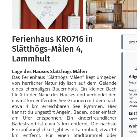
Ferienhaus KRO716 in
pro
Slätthögs-Målen 4,
Lammhult
4
Lage des Hauses Slätthögs Målen
All
Das Ferienhaus "Slätthögs Målen" liegt umgeben
von herrlicher Natur idyllisch auf dem Gelände
Anza
1
eines ehemaligen Bauernhofs. Ein kleiner Bach
Anzah
fließt in der Nähe des Hauses und verbindet den
Grund
m²
etwa 2 km entfernten See Grunnen mit dem nach
Reno
etwa 4 km erreichbaren See Rymmen. Hier
Wohn
kannst du ungestört Angeln, Baden, oder einfach
Ent
am Ufer entspannen. Ein kinderfreundlicher
Abst
Badestrand ist etwa 3 km entfernt. Die nächste
Woh
Einkaufsmöglichkeit gibt es in Lammhult, etwa 14
Kami
km entfernt. Für einen Stadtbummel oder