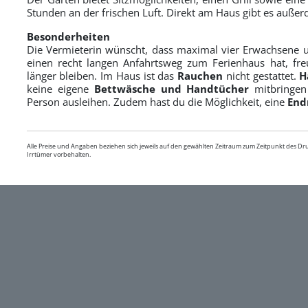
Stunden an der frischen Luft. Direkt am Haus gibt es außer
Besonderheiten
Die Vermieterin wünscht, dass maximal vier Erwachsene 
einen recht langen Anfahrtsweg zum Ferienhaus hat, fr
länger bleiben. Im Haus ist das
Rauchen
nicht gestattet.
H
keine eigene
Bettwäsche und Handtücher
mitbringen
Person ausleihen. Zudem hast du die Möglichkeit, eine
End
Alle Preise und Angaben beziehen sich jeweils auf den gewählten Zeitraum zum Zeitpunkt des D
Irrtümer vorbehalten.