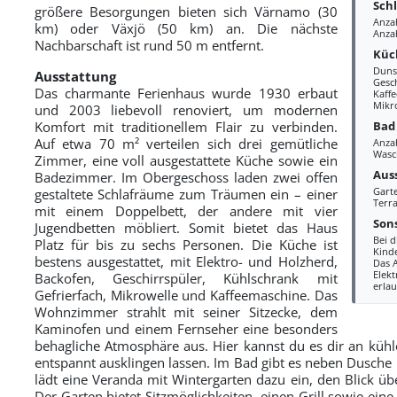
Sch
größere Besorgungen bieten sich Värnamo (30
Anza
km) oder Växjö (50 km) an. Die nächste
Anzah
Nachbarschaft ist rund 50 m entfernt.
Küc
Duns
Ausstattung
Gesc
Das charmante Ferienhaus wurde 1930 erbaut
Kaff
Mikr
und 2003 liebevoll renoviert, um modernen
Bad
Komfort mit traditionellem Flair zu verbinden.
Auf etwa 70 m² verteilen sich drei gemütliche
Anza
Wasc
Zimmer, eine voll ausgestattete Küche sowie ein
Aus
Badezimmer. Im Obergeschoss laden zwei offen
Gart
gestaltete Schlafräume zum Träumen ein – einer
Terra
mit einem Doppelbett, der andere mit vier
Sons
Jugendbetten möbliert. Somit bietet das Haus
Bei d
Platz für bis zu sechs Personen. Die Küche ist
Kind
bestens ausgestattet, mit Elektro- und Holzherd,
Das 
Elekt
Backofen, Geschirrspüler, Kühlschrank mit
erlau
Gefrierfach, Mikrowelle und Kaffeemaschine. Das
Wohnzimmer strahlt mit seiner Sitzecke, dem
Kaminofen und einem Fernseher eine besonders
behagliche Atmosphäre aus. Hier kannst du es dir an kü
entspannt ausklingen lassen. Im Bad gibt es neben Dusc
lädt eine Veranda mit Wintergarten dazu ein, den Blick üb
Der Garten bietet Sitzmöglichkeiten, einen Grill sowie eine