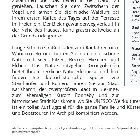
Küc
genießen. Lauschen Sie dem Zwitschern der
Duns
Vögel und atmen Sie die frische Waldluft bei
Herd
Kühl
Ihrem ersten Kaffee des Tages auf der Terrasse
Tiefk
im Freien ein. Der Blekingewanderweg verläuft in
Bad
der Nähe des Hauses. Kühe grasen zeitweise an
Anza
der Grundstücksgrenze.
Anzah
Wasc
Lange Schotterstraßen laden zum Radfahren oder
Aus
Wandern ein und führen Sie durch die schöne
Gart
Terr
Natur mit Seen, Pilzen, Beeren, Hirschen und
Elchen. Das Naturschutzgebiet Gröngölsmåla
Sons
bietet Ihnen herrliche Naturerlebnisse und hier
Angl
Kein
finden Sie kulturhistorische Spuren wie
Juge
Steinhaufen und Ruinen. Fahren Sie zur Stadt
Karlshamn, der zweitgrößten Stadt in Blekinge,
zum ehemaligen Kurort Ronneby und zur
historischen Stadt Karlskrona, wo Sie UNESCO-Weltkulturer
ist ein tolles Ausflugsziel für die ganze Familie und K
und Bootstouren im Archipel kombiniert werden.
Alle Preise und Angaben beziehen sich jeweils auf den gewählten Zeitraum zum Zeitpunkt des D
Irrtümer vorbehalten.