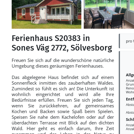
Ferienhaus S20383 in
pro
Sones Väg 2772, Sölvesborg
Freuen Sie sich auf die wunderschöne natürliche
Umgebung dieses geräumigen Ferienhauses.
All
Das abgelegene Haus befindet sich auf einem
Anza
Sonnenfleck inmitten des zauberhaften Waldes.
Grun
Zumindest so fühlt es sich an! Die Unterkunft ist
Reno
Wohn
wohnlich eingerichtet und wird alle Ihre
Ent
Bedürfnisse erfüllen. Freuen Sie sich jeden Tag,
Abst
wenn Sie zurückkehren, auf gemeinsames
Kochen und Backen sowie Spaß beim Spielen.
Abst
Speisen Sie nahe dem Kachelofen oder auf der
Sch
überdachten Terrasse mit Blick auf den dichten
Anza
Wald. Hier geht es einfach darum, Ihre Zeit
Anza
zusammen und das Leben in der Natur zu