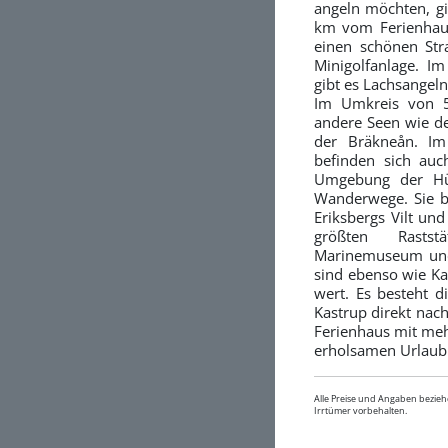
angeln möchten, gi
km vom Ferienhaus 
einen schönen Str
Minigolfanlage. 
gibt es Lachsangeln
Im Umkreis von 5
andere Seen wie de
der Bräkneån. I
befinden sich auc
Umgebung der Hüt
Wanderwege. Sie b
Eriksbergs Vilt un
größten Rastst
Marinemuseum und
sind ebenso wie K
wert. Es besteht d
Kastrup direkt nac
Ferienhaus mit meh
erholsamen Urlaub.
Alle Preise und Angaben bezieh
Irrtümer vorbehalten.