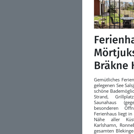
Ferienh
Mörtjuk
Bräkne 
Gemütliches Feri
gelegenen See Sals
schöne Bademöglic
Strand, Grillp
Saunahaus (ge
besonderen Öffn
Ferienhaus liegt in
Nähe aller Küst
Karlshamn, Ronne
gesamten Blekinge