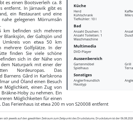
bt es einen Bootsverleih ca. 8
Küche
entfernt. In Järnavik gibt es
Herd
Kaff
and, ein Restaurant und eine
Kühlschrank
Mikr
Im nahe gelegenen Mörrumsån
Tiefkühler: 10 l
.
Bad
 km befinden sich mehrere
Anzahl Duschen: 1
Anza
Anzahl Toiletten: 1
Dusc
r Blanksjön, der Galtsjön und
Waschmaschine
m Umkreis von etwa 50 km
Multimedia
h mehrere Golfplätze. In der
DVD-Player
te finden Sie viele schöne
Aussenbereich
efinden sich in der Nähe von
d dem Naturpark mit einer der
Gartenmöbel
Grill
Spielhaus
Terra
ätten Nordeuropas. Das
Sonstiges
 Barnens Gård in Karlskrona
Anglerfreundlich
Angle
almar und Öland einen Besuch
Haustyp
ie Möglichkeit, einen Zug von
h Bräkne-Hoby zu nehmen. Ein
reren Möglichkeiten für einen
 Das Ferienhaus ist etwa 200 m von S20008 entfernt
en sich jeweils auf den gewählten Zeitraum zum Zeitpunkt des Druckdatums. Druckdatum ist der 06.08.20