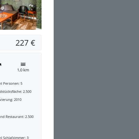
227 €
1,0 km
hl Personen: 5
stücksfläche: 2.500
vierung: 2010
nd Restaurant: 2.500
l Schlafzimmer: 3