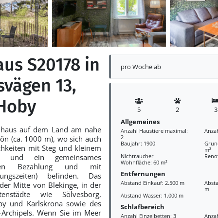
aus S20178 in
pro Woche ab
svägen 13,
Hoby
5
2
3
Allgemeines
enhaus auf dem Land am nahe
Anzahl Haustiere maximal:
Anza
2
jön (ca. 1000 m), wo sich auch
Baujahr: 1900
Grund
hkeiten mit Steg und kleinem
m²
latz und ein gemeinsames
Nichtraucher
Reno
Wohnfläche: 60 m²
gen Bezahlung und mit
Entfernungen
ungszeiten) befinden. Das
Abstand Einkauf: 2.500 m
Absta
 der Mitte von Blekinge, in der
m
enstädte wie Sölvesborg,
Abstand Wasser: 1.000 m
by und Karlskrona sowie des
Schlafbereich
-Archipels. Wenn Sie im Meer
Anzahl Einzelbetten: 3
Anzah