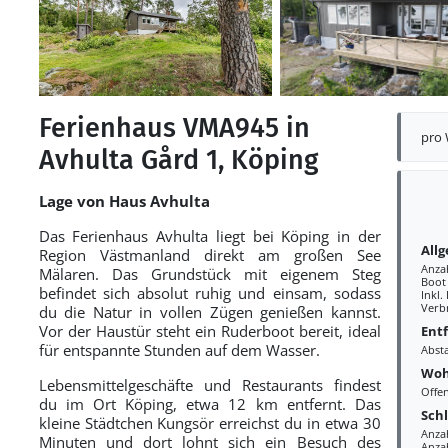
Ferienhaus VMA945 in
pro
Avhulta Gård 1, Köping
Lage von Haus Avhulta
Das Ferienhaus Avhulta liegt bei Köping in der
All
Region Västmanland direkt am großen See
Anza
Mälaren. Das Grundstück mit eigenem Steg
Boot
befindet sich absolut ruhig und einsam, sodass
Inkl.
Verb
du die Natur in vollen Zügen genießen kannst.
Vor der Haustür steht ein Ruderboot bereit, ideal
Ent
für entspannte Stunden auf dem Wasser.
Abst
Woh
Lebensmittelgeschäfte und Restaurants findest
Offe
du im Ort Köping, etwa 12 km entfernt. Das
Sch
kleine Städtchen Kungsör erreichst du in etwa 30
Anza
Minuten und dort lohnt sich ein Besuch des
Anzah