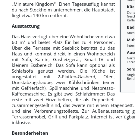
„Miniature Kingdom“. Einen Tagesausflug kannst
Küc
du nach Stockholm unternehmen, die Hauptstadt
Duns
liegt etwa 140 km entfernt.
Gesc
Kaff
Ausstattung
Bad
Anza
Das Haus verfügt über eine Wohnfläche von etwa
Mul
60 m² und bietet Platz für bis zu 4 Personen.
Inte
Über die Terrasse mit Seeblick betrittst du das
Aus
Haus und kommst direkt in einen Wohnbereich
Gart
mit Sofa, Kamin, Gasheizgerät, Smart-TV und
Terra
kleinem Essbereich. Das Sofa kann optional als
Sons
Schlafsofa genutzt werden. Die Küche ist
Angl
ausgestattet mit 2-Platten-Gasherd, Ofen,
Bei d
Dunstabzugshaube, zwei Kühlschränken (einer
mit Gefrierfach), Spülmaschine und Nespresso-
Kaffeemaschine. Es gibt zwei Schlafzimmer: Das
erste mit zwei Einzelbetten, die als Doppelbett
zusammengestellt sind, das zweite mit einem Etagenbett
und eine Verbrennungstoilette. Zur Außenausstattung g
Terrassenmöbel, Grill und Parkplatz. Internet ist verfüg
inklusive.
Besonderheiten