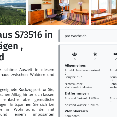
aus S73516 in
pro Woche ab
ägen ,
d
6
2
2
Allgemeines
e schöne Auszeit in diesem
Anzahl Haustiere maximal:
Anza
2
enhaus zwischen Wäldern und
Baujahr: 1975
Grund
m²
Nichtraucher
Reno
Verbrauch inklusive
Wohn
 geeignete Rückzugsort für Sie,
Entfernungen
chen Alltag hinter sich lassen
Abstand Einkauf: 1.200 m
Absta
einfache, aber gemütliche
m
gen. Entspannen Sie sich bei
Abstand Wasser: 1.200 m
fee im Wohnraum, der mit
Wohnbereich
n und einem imposanten
Kaminofen