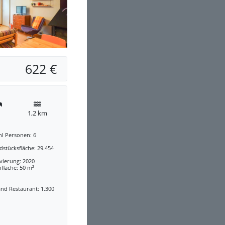
622 €
1,2 km
hl Personen: 6
stücksfläche: 29.454
vierung: 2020
fläche: 50 m²
nd Restaurant: 1.300