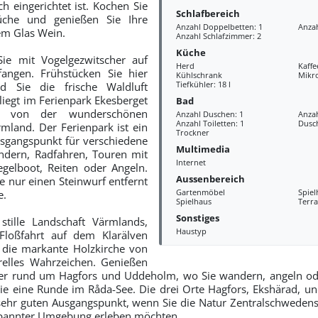
h eingerichtet ist. Kochen Sie
Schlafbereich
üche und genießen Sie Ihre
Anzahl Doppelbetten: 1
Anzah
em Glas Wein.
Anzahl Schlafzimmer: 2
Küche
ie mit Vogelgezwitscher auf
Herd
Kaff
angen. Frühstücken Sie hier
Kühlschrank
Mikr
Tiefkühler: 18 l
nd Sie die frische Waldluft
liegt im Ferienpark Ekesberget
Bad
n von der wunderschönen
Anzahl Duschen: 1
Anza
Anzahl Toiletten: 1
Dusc
mland. Der Ferienpark ist ein
Trockner
sgangspunkt für verschiedene
Multimedia
ndern, Radfahren, Touren mit
Internet
gelboot, Reiten oder Angeln.
Aussenbereich
e nur einen Steinwurf entfernt
Gartenmöbel
Spie
e.
Spielhaus
Terra
Sonstiges
stille Landschaft Värmlands,
Haustyp
Floßfahrt auf dem Klarälven
 die markante Holzkirche von
relles Wahrzeichen. Genießen
er rund um Hagfors und Uddeholm, wo Sie wandern, angeln o
e eine Runde im Råda-See. Die drei Orte Hagfors, Ekshärad, u
hr guten Ausgangspunkt, wenn Sie die Natur Zentralschwedens 
tspannter Umgebung erleben möchten.