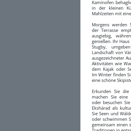
Kaminofen behaglic
in der kleinen K
Mahlzeiten mit ein
Morgens werden S
der Terrasse empf
ausgiebig, währe
genießen. Ihr Haus 
Stugby, umgebe
Landschaft von Vär
ausgezeichneter Au
Aktivitäten wie Wa
dem Kajak oder Se
Im Winter finden Si
eine schöne Skipist
Erkunden Sie die 
machen Sie eine 
oder besuchen Sie
Ekshärad als kultu
Sie Seen und Wäld
oder schwimmen Si
gemeinsam einen se
Traditionen in en