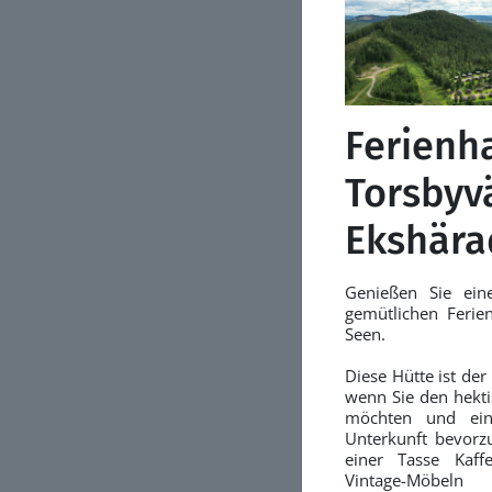
Ferienh
Torsbyv
Ekshära
Genießen Sie ein
gemütlichen Feri
Seen.
Diese Hütte ist der
wenn Sie den hektis
möchten und ein 
Unterkunft bevorzu
einer Tasse Kaf
Vintage-Möbel