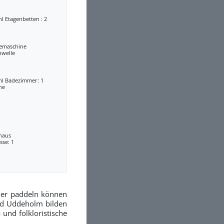
l Etagenbetten : 2
eemaschine
owelle
hl Badezimmer: 1
he
lhaus
sse: 1
der paddeln können
nd Uddeholm bilden
und folkloristische