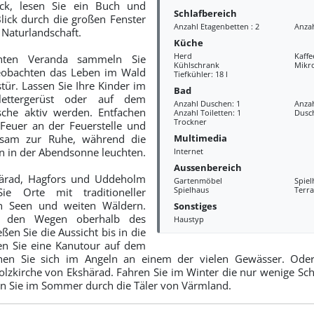
ck, lesen Sie ein Buch und
Schlafbereich
lick durch die großen Fenster
Anzahl Etagenbetten : 2
Anzah
 Naturlandschaft.
Küche
Herd
Kaff
hten Veranda sammeln Sie
Kühlschrank
Mikr
beobachten das Leben im Wald
Tiefkühler: 18 l
tür. Lassen Sie Ihre Kinder im
Bad
lettergerüst oder auf dem
Anzahl Duschen: 1
Anza
sche aktiv werden. Entfachen
Anzahl Toiletten: 1
Dusc
Trockner
Feuer an der Feuerstelle und
Multimedia
nsam zur Ruhe, während die
 in der Abendsonne leuchten.
Internet
Aussenbereich
härad, Hagfors und Uddeholm
Gartenmöbel
Spie
Spielhaus
Terra
e Orte mit traditioneller
en Seen und weiten Wäldern.
Sonstiges
f den Wegen oberhalb des
Haustyp
ßen Sie die Aussicht bis in die
n Sie eine Kanutour auf dem
hen Sie sich im Angeln an einem der vielen Gewässer. Ode
olzkirche von Ekshärad. Fahren Sie im Winter die nur wenige Schr
ln Sie im Sommer durch die Täler von Värmland.