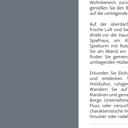
Wohnbereich zurü
genießen Sie den B
auf die umliegende
Auf der überdac
frische Luft und 
direkt vor der Haus
Spielhaus, am K
Spielturm mit Rut
Sie am Abend ein 
finden Sie gemei
umliegenden Hütten
Erkunden Sie Eks
und entdecken Si
Holzkultur, ruhig
Wandern Sie au
Klarälven und genie
Berge. Unternehme
Fluss oder versuc
charakteristische H
hinunter oder rade