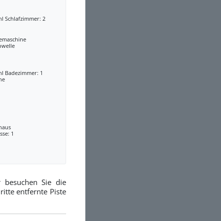
l Schlafzimmer: 2
eemaschine
owelle
hl Badezimmer: 1
he
lhaus
sse: 1
r besuchen Sie die
itte entfernte Piste