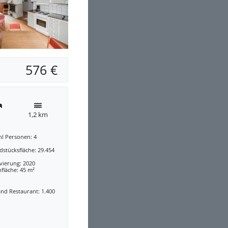
576 €
1,2 km
hl Personen: 4
stücksfläche: 29.454
vierung: 2020
fläche: 45 m²
nd Restaurant: 1.400