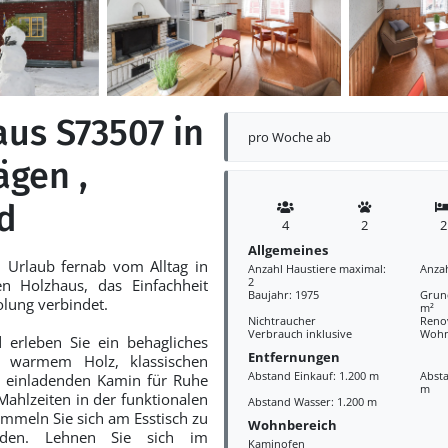
aus S73507 in
pro Woche ab
ägen ,
d
4
2
2
Allgemeines
 Urlaub fernab vom Alltag in
Anzahl Haustiere maximal:
Anza
2
n Holzhaus, das Einfachheit
Baujahr: 1975
Grund
lung verbindet.
m²
Nichtraucher
Reno
Verbrauch inklusive
Wohn
 erleben Sie ein behagliches
Entfernungen
it warmem Holz, klassischen
Abstand Einkauf: 1.200 m
Absta
 einladenden Kamin für Ruhe
m
 Mahlzeiten in der funktionalen
Abstand Wasser: 1.200 m
mmeln Sie sich am Esstisch zu
Wohnbereich
nden. Lehnen Sie sich im
Kaminofen