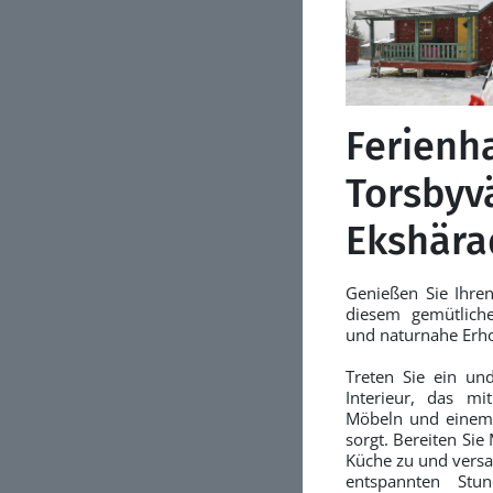
Ferienh
Torsbyv
Ekshära
Genießen Sie Ihren
diesem gemütliche
und naturnahe Erho
Treten Sie ein und
Interieur, das m
Möbeln und einem
sorgt. Bereiten Sie
Küche zu und versa
entspannten Stu