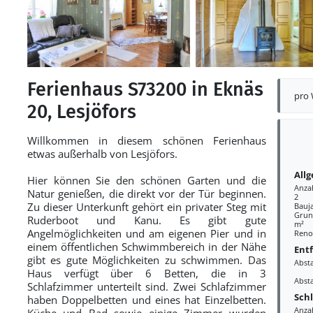
Ferienhaus S73200 in Eknäs
pro
20, Lesjöfors
Willkommen in diesem schönen Ferienhaus
etwas außerhalb von Lesjöfors.
All
Hier können Sie den schönen Garten und die
Anza
Natur genießen, die direkt vor der Tür beginnen.
2
Zu dieser Unterkunft gehört ein privater Steg mit
Bauj
Grund
Ruderboot und Kanu. Es gibt gute
m²
Angelmöglichkeiten und am eigenen Pier und in
Reno
einem öffentlichen Schwimmbereich in der Nähe
Ent
gibt es gute Möglichkeiten zu schwimmen. Das
Abst
Haus verfügt über 6 Betten, die in 3
Abst
Schlafzimmer unterteilt sind. Zwei Schlafzimmer
Sch
haben Doppelbetten und eines hat Einzelbetten.
Anza
Küche und Bad sowie einige Zimmer wurden