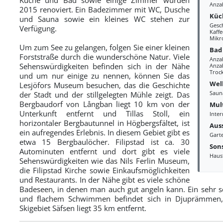
Anza
2015 renoviert. Ein Badezimmer mit WC, Dusche
Küc
und Sauna sowie ein kleines WC stehen zur
Gesc
Verfügung.
Kaff
Mikr
Um zum See zu gelangen, folgen Sie einer kleinen
Bad
Forststraße durch die wunderschöne Natur. Viele
Anza
Sehenswürdigkeiten befinden sich in der Nähe
Anzah
Troc
und um nur einige zu nennen, können Sie das
Wel
Lesjöfors Museum besuchen, das die Geschichte
Saun
der Stadt und der stillgelegten Mühle zeigt. Das
Bergbaudorf von Långban liegt 10 km von der
Mul
Unterkunft entfernt und Tillas Stoll, ein
Inter
horizontaler Bergbautunnel in Högbergsfältet, ist
Aus
ein aufregendes Erlebnis. In diesem Gebiet gibt es
Gart
etwa 15 Bergbaulöcher. Filipstad ist ca. 30
Sons
Autominuten entfernt und dort gibt es viele
Haus
Sehenswürdigkeiten wie das Nils Ferlin Museum,
die Filipstad Kirche sowie Einkaufsmöglichkeiten
und Restaurants. In der Nähe gibt es viele schöne
Badeseen, in denen man auch gut angeln kann. Ein sehr 
und flachem Schwimmen befindet sich in Djuprämmen,
Skigebiet Säfsen liegt 35 km entfernt.