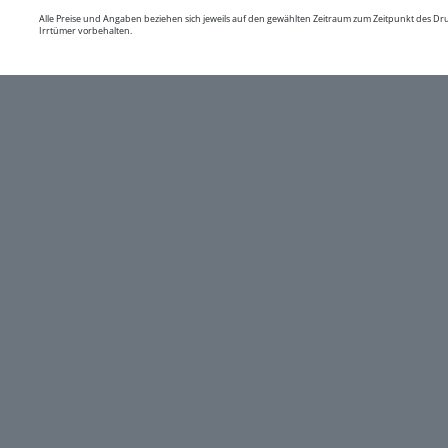
Alle Preise und Angaben beziehen sich jeweils auf den gewählten Zeitraum zum Zeitpunkt des D
Irrtümer vorbehalten.