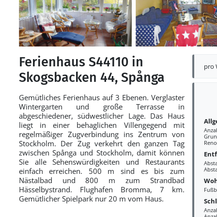
Ferienhaus S44110 in
pro
Skogsbacken 44, Spånga
Gemütliches Ferienhaus auf 3 Ebenen. Verglaster
Wintergarten und große Terrasse in
abgeschiedener, südwestlicher Lage. Das Haus
All
liegt in einer behaglichen Villengegend mit
Anza
regelmäßiger Zugverbindung ins Zentrum von
Grun
Stockholm. Der Zug verkehrt den ganzen Tag
Reno
zwischen Spånga und Stockholm, damit können
Ent
Sie alle Sehenswürdigkeiten und Restaurants
Abst
Abst
einfach erreichen. 500 m sind es bis zum
Nästalbad und 800 m zum Strandbad
Woh
Hässelbystrand. Flughafen Bromma, 7 km.
Fußb
Gemütlicher Spielpark nur 20 m vom Haus.
Sch
Anza
Anza