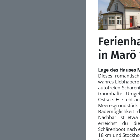
Ferienh
in Marö
Lage des Hauses 
Dieses romantisch
wahres Liebhaberob
autofreien Schäreni
traumhafte Umge
Ostsee. Es steht a
Meeresgrundstü
Bademöglichkeit 
Nachbar ist etwa 
erreichst du d
Schärenboot nach e
18 km und Stockho