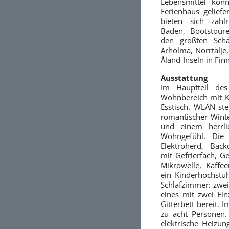
Lebensmittel kön
Ferienhaus gelief
bieten sich zahlre
Baden, Bootstoure
den größten Schä
Arholma, Norrtälje
Åland-Inseln in Fin
Ausstattung
Im Hauptteil des
Wohnbereich mit K
Esstisch. WLAN ste
romantischer Winte
und einem herrli
Wohngefühl. Die 
Elektroherd, Back
mit Gefrierfach, G
Mikrowelle, Kaffe
ein Kinderhochstuh
Schlafzimmer: zwei
eines mit zwei Einz
Gitterbett bereit. 
zu acht Personen.
elektrische Heizu