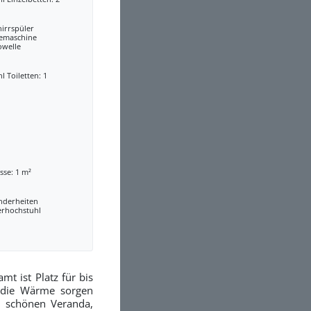
irrspüler
eemaschine
owelle
l Toiletten: 1
sse: 1 m²
nderheiten
erhochstuhl
mt ist Platz für bis
r die Wärme sorgen
r schönen Veranda,