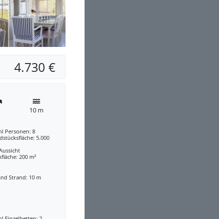
4.730 €
10 m
hl Personen: 8
stücksfläche: 5.000
 Aussicht
fläche: 200 m²
and Strand: 10 m
l Einzelbetten: 2