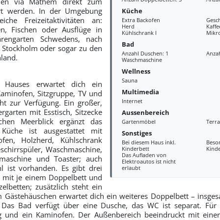
nen via Mathem direkt zum
ert werden. In der Umgebung
Küche
iche Freizeitaktivitäten an:
Extra Backofen
Gesch
Herd
Kaff
n, Fischen oder Ausflüge in
Kühlschrank l
Mikr
rengarten Schwedens, nach
Bad
, Stockholm oder sogar zu den
Anzahl Duschen: 1
Anzah
nland.
Waschmaschine
Wellness
Sauna
 Hauses erwartet dich ein
Multimedia
aminofen, Sitzgruppe, TV und
Internet
ht zur Verfügung. Ein großer,
rgarten mit Esstisch, Sitzecke
Aussenbereich
chen Meerblick ergänzt das
Gartenmöbel
Terra
Küche ist ausgestattet mit
Sonstiges
ofen, Holzherd, Kühlschrank
Bei diesem Haus inkl.
Beso
eschirrspüler, Waschmaschine,
Kinderbett
Kind
Das Aufladen von
emaschine und Toaster; auch
Elektroautos ist nicht
l ist vorhanden. Es gibt drei
erlaubt
 mit je einem Doppelbett und
elbetten; zusätzlich steht ein
Im Gästehäuschen erwartet dich ein weiteres Doppelbett – insgesa
 Das Bad verfügt über eine Dusche, das WC ist separat. Fü
ng und ein Kaminofen. Der Außenbereich beeindruckt mit eine