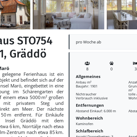
aus STO754
pro Woche ab
 1, Gräddö
Marö
8
0
3
 gelegene Ferienhaus ist ein
Allgemeines
jekt und befindet sich auf der
Anbau m²
Anza
nsel Marö, eingebettet in eine
Baujahr: 1901
Grund
m²
bung im Schärengarten der
Nichtraucher
tolle
uf einem etwa 5000 m² großen
Verbrauch inklusive
Wohn
ck mit privatem Steg und
Entfernungen
direkt am Meer. Der nächste
Abstand Einkauf: 6.000 m
Abst
50 m entfernt. Für Einkäufe
Wohnbereich
ie Insel Gräddö mit dem
Kaminofen
twa 6 km, Norrtälje nach etwa
Schlafbereich
lm-Zentrum nach etwa 85 km.
Anzahl Doppelbetten: 3
Anzah