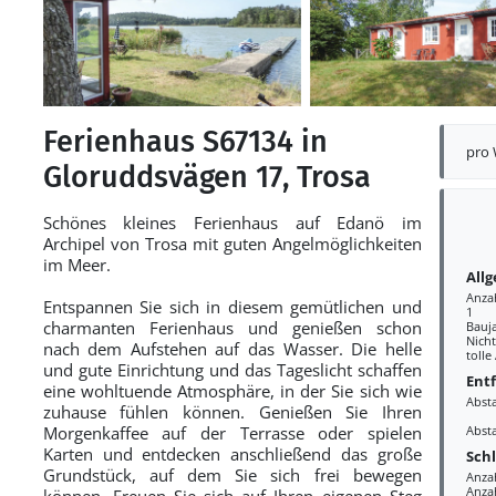
Ferienhaus S67134 in
pro
Gloruddsvägen 17, Trosa
Schönes kleines Ferienhaus auf Edanö im
Archipel von Trosa mit guten Angelmöglichkeiten
im Meer.
All
Anza
Entspannen Sie sich in diesem gemütlichen und
1
charmanten Ferienhaus und genießen schon
Bauj
Nich
nach dem Aufstehen auf das Wasser. Die helle
tolle
und gute Einrichtung und das Tageslicht schaffen
Ent
eine wohltuende Atmosphäre, in der Sie sich wie
Abst
zuhause fühlen können. Genießen Sie Ihren
Morgenkaffee auf der Terrasse oder spielen
Abst
Karten und entdecken anschließend das große
Sch
Grundstück, auf dem Sie sich frei bewegen
Anzah
Anza
können. Freuen Sie sich auf Ihren eigenen Steg