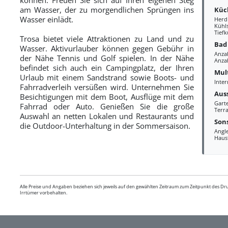
am Wasser, der zu morgendlichen Sprüngen ins
Küc
Wasser einlädt.
Herd
Kühl
Tiefk
Trosa bietet viele Attraktionen zu Land und zu
Bad
Wasser. Aktivurlauber können gegen Gebühr in
Anza
der Nähe Tennis und Golf spielen. In der Nähe
Anzah
befindet sich auch ein Campingplatz, der Ihren
Mul
Urlaub mit einem Sandstrand sowie Boots- und
Inter
Fahrradverleih versüßen wird. Unternehmen Sie
Aus
Besichtigungen mit dem Boot, Ausflüge mit dem
Gart
Fahrrad oder Auto. Genießen Sie die große
Terra
Auswahl an netten Lokalen und Restaurants und
Sons
die Outdoor-Unterhaltung in der Sommersaison.
Angl
Haus
Alle Preise und Angaben beziehen sich jeweils auf den gewählten Zeitraum zum Zeitpunkt des D
Irrtümer vorbehalten.