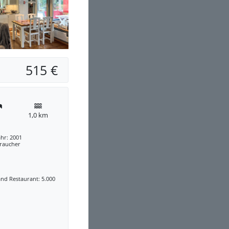
515 €
1,0 km
hr: 2001
traucher
nd Restaurant: 5.000