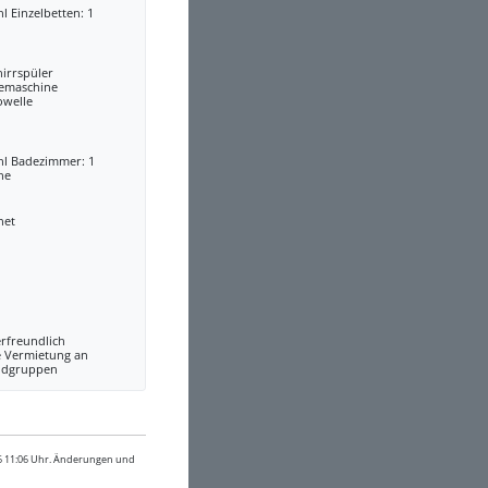
l Einzelbetten: 1
irrspüler
eemaschine
owelle
hl Badezimmer: 1
he
net
rfreundlich
e Vermietung an
ndgruppen
26 11:06 Uhr. Änderungen und