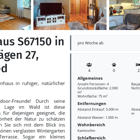
aus S67150 in
pro Woche ab
ägen 27,
ed
4
0
2
Allgemeines
nhaus in ruhiger, natürlicher
Anzahl Personen: 4
Bauja
Grundstücksfläche: 2.000
Nich
m²
Wohnfläche: 75 m²
door-Freunde! Durch seine
Entfernungen
le Lage im Wald ist diese
Abstand Einkauf: 5.000 m
Absta
 für diejenigen geeignet, die
m
Abstand Wasser: 1.000 m
nheit der Natur zu schätzen
n Sie sich mit dem Blick ins
Wohnbereich
önen verglasten Wintergarten
Kaminofen
errasse. Sogar ein kleines
Schlafbereich