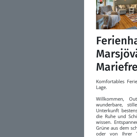
Ferienh
Marsjöv
Mariefr
Komfortables Ferie
Lage.
Willkommen, Out
wunderbare, stil
Unterkunft bestens
die Ruhe und Schö
wissen. Entspanne
Grüne aus dem sch
oder von Ihrer T