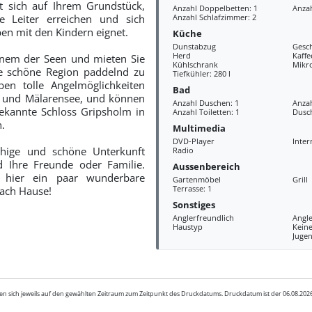
 sich auf Ihrem Grundstück,
Anzahl Doppelbetten: 1
Anzah
e Leiter erreichen und sich
Anzahl Schlafzimmer: 2
n mit den Kindern eignet.
Küche
Dunstabzug
Gesch
Herd
Kaff
inem der Seen und mieten Sie
Kühlschrank
Mikr
e schöne Region paddelnd zu
Tiefkühler: 280 l
ben tolle Angelmöglichkeiten
Bad
 und Mälarensee, und können
Anzahl Duschen: 1
Anza
ekannte Schloss Gripsholm in
Anzahl Toiletten: 1
Dusc
.
Multimedia
DVD-Player
Inter
uhige und schöne Unterkunft
Radio
d Ihre Freunde oder Familie.
Aussenbereich
hier ein paar wunderbare
Gartenmöbel
Grill
Terrasse: 1
ach Hause!
Sonstiges
Anglerfreundlich
Angle
Haustyp
Kein
Juge
en sich jeweils auf den gewählten Zeitraum zum Zeitpunkt des Druckdatums. Druckdatum ist der 06.08.20