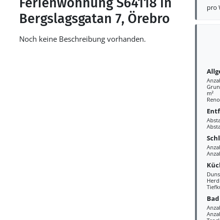
Ferienwohnung S64118 in
pro
Bergslagsgatan 7, Örebro
Noch keine Beschreibung vorhanden.
All
Anza
Grund
m²
Reno
Ent
Abst
Abst
Sch
Anza
Anza
Küc
Duns
Herd
Tiefk
Bad
Anza
Anzah