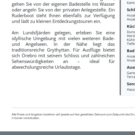
Kami
gehen Sie von der eigenen Badestelle ins Wasser
oder angeln Sie von der privaten Anlegestelle. Ein
Sch
Ruderboot steht Ihnen ebenfalls zur Verfügung
Anza
Anza
und lädt zu kleinen Entdeckungstouren ein.
Küc
Am Lundsfjärden gelegen, erleben Sie eine
Duns
Herd
idyllische Umgebung mit vielen weiteren Bade-
Kühl
und Angelseen. In der Nähe liegt das
Tiefk
traditionsreiche Grythyttan. Für Ausflüge bietet
Bad
sich Örebro mit seinem Schloss und zahlreichen
Anza
Anzah
Sehenswürdigkeiten an – ideal für
abwechslungsreiche Urlaubstage.
Aus
Gart
Terra
Sons
Haus
Alle Preise und Angaben beziehen sich jeweils auf den gewählten Zeitraum zum Zeitpunkt des D
Irrtümer vorbehalten.