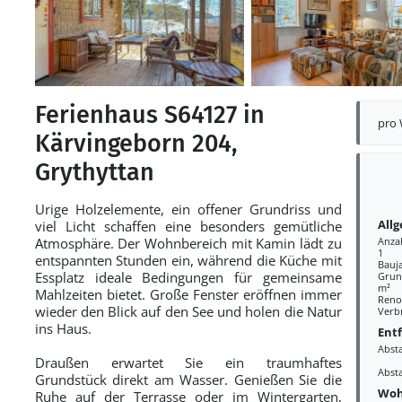
Ferienhaus S64127 in
pro
Kärvingeborn 204,
Grythyttan
Urige Holzelemente, ein offener Grundriss und
All
viel Licht schaffen eine besonders gemütliche
Atmosphäre. Der Wohnbereich mit Kamin lädt zu
Anza
1
entspannten Stunden ein, während die Küche mit
Bauj
Essplatz ideale Bedingungen für gemeinsame
Grund
m²
Mahlzeiten bietet. Große Fenster eröffnen immer
Reno
wieder den Blick auf den See und holen die Natur
Verb
ins Haus.
Ent
Abst
Draußen erwartet Sie ein traumhaftes
Abst
Grundstück direkt am Wasser. Genießen Sie die
Woh
Ruhe auf der Terrasse oder im Wintergarten,