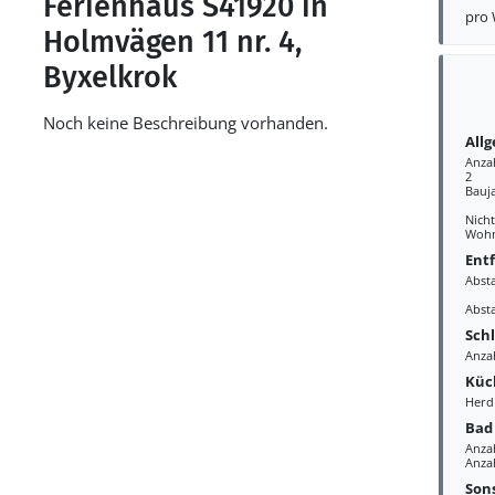
Ferienhaus S41920 in
pro
Holmvägen 11 nr. 4,
Byxelkrok
Noch keine Beschreibung vorhanden.
All
Anza
2
Bauj
Nich
Wohn
Ent
Abst
Abst
Sch
Anzah
Küc
Herd
Bad
Anza
Anzah
Sons