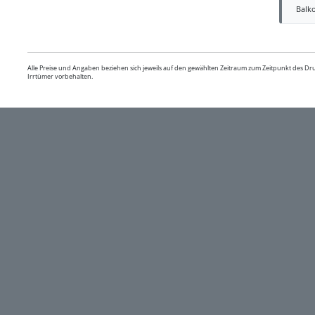
Balko
Alle Preise und Angaben beziehen sich jeweils auf den gewählten Zeitraum zum Zeitpunkt des D
Irrtümer vorbehalten.