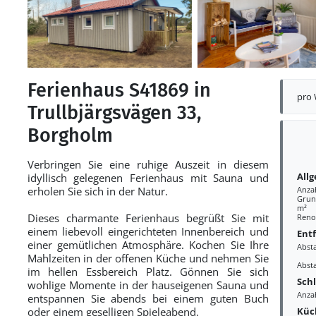
Ferienhaus S41869 in
pro
Trullbjärgsvägen 33,
Borgholm
Verbringen Sie eine ruhige Auszeit in diesem
All
idyllisch gelegenen Ferienhaus mit Sauna und
erholen Sie sich in der Natur.
Anza
Grund
m²
Dieses charmante Ferienhaus begrüßt Sie mit
Reno
einem liebevoll eingerichteten Innenbereich und
Ent
einer gemütlichen Atmosphäre. Kochen Sie Ihre
Abst
Mahlzeiten in der offenen Küche und nehmen Sie
Abst
im hellen Essbereich Platz. Gönnen Sie sich
Sch
wohlige Momente in der hauseigenen Sauna und
Anzah
entspannen Sie abends bei einem guten Buch
Küc
oder einem geselligen Spieleabend.