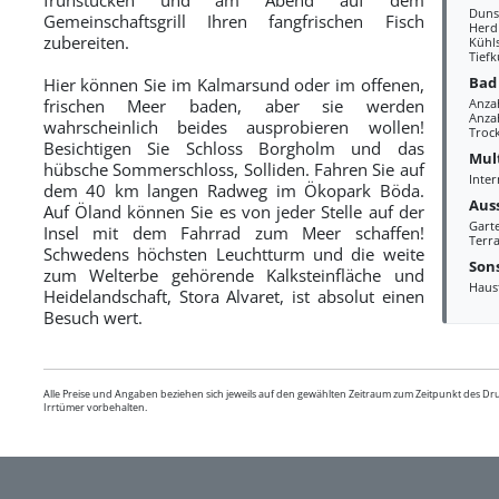
Duns
Gemeinschaftsgrill Ihren fangfrischen Fisch
Herd
zubereiten.
Kühl
Tiefk
Bad
Hier können Sie im Kalmarsund oder im offenen,
frischen Meer baden, aber sie werden
Anza
Anzah
wahrscheinlich beides ausprobieren wollen!
Troc
Besichtigen Sie Schloss Borgholm und das
Mul
hübsche Sommerschloss, Solliden. Fahren Sie auf
Inter
dem 40 km langen Radweg im Ökopark Böda.
Aus
Auf Öland können Sie es von jeder Stelle auf der
Gart
Insel mit dem Fahrrad zum Meer schaffen!
Terra
Schwedens höchsten Leuchtturm und die weite
Sons
zum Welterbe gehörende Kalksteinfläche und
Haus
Heidelandschaft, Stora Alvaret, ist absolut einen
Besuch wert.
Alle Preise und Angaben beziehen sich jeweils auf den gewählten Zeitraum zum Zeitpunkt des D
Irrtümer vorbehalten.