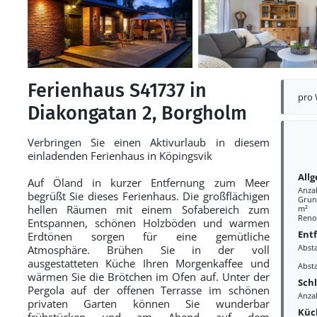
Ferienhaus S41737 in
pro
Diakongatan 2, Borgholm
Verbringen Sie einen Aktivurlaub in diesem
einladenden Ferienhaus in Köpingsvik
All
Auf Öland in kurzer Entfernung zum Meer
Anza
begrüßt Sie dieses Ferienhaus. Die großflächigen
Grund
hellen Räumen mit einem Sofabereich zum
m²
Reno
Entspannen, schönen Holzböden und warmen
Ent
Erdtönen sorgen für eine gemütliche
Abst
Atmosphäre. Brühen Sie in der voll
ausgestatteten Küche Ihren Morgenkaffee und
Abst
wärmen Sie die Brötchen im Ofen auf. Unter der
Sch
Pergola auf der offenen Terrasse im schönen
Anza
privaten Garten können Sie wunderbar
Küc
frühstücken und am Abend auf dem