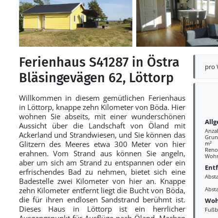
Ferienhaus S41287 in Östra
pro
Bläsingevägen 62, Löttorp
Willkommen in diesem gemütlichen Ferienhaus
in Löttorp, knappe zehn Kilometer von Böda. Hier
wohnen Sie abseits, mit einer wunderschönen
All
Aussicht über die Landschaft von Öland mit
Anza
Ackerland und Strandwiesen, und Sie können das
Grund
Glitzern des Meeres etwa 300 Meter von hier
m²
Reno
erahnen. Vom Strand aus können Sie angeln,
Wohn
aber um sich am Strand zu entspannen oder ein
Ent
erfrischendes Bad zu nehmen, bietet sich eine
Abst
Badestelle zwei Kilometer von hier an. Knappe
zehn Kilometer entfernt liegt die Bucht von Böda,
Abst
die für ihren endlosen Sandstrand berühmt ist.
Woh
Dieses Haus in Löttorp ist ein herrlicher
Fußb
Ausgangspunkt für Ausflüge nach Öland. Machen