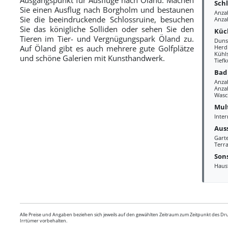
Sch
Sie einen Ausflug nach Borgholm und bestaunen
Anza
Sie die beeindruckende Schlossruine, besuchen
Anza
Sie das königliche Solliden oder sehen Sie den
Küc
Tieren im Tier- und Vergnügungspark Öland zu.
Duns
Auf Öland gibt es auch mehrere gute Golfplätze
Herd
Kühl
und schöne Galerien mit Kunsthandwerk.
Tiefk
Bad
Anza
Anzah
Wasc
Mul
Inter
Aus
Gart
Terra
Sons
Haus
Alle Preise und Angaben beziehen sich jeweils auf den gewählten Zeitraum zum Zeitpunkt des D
Irrtümer vorbehalten.