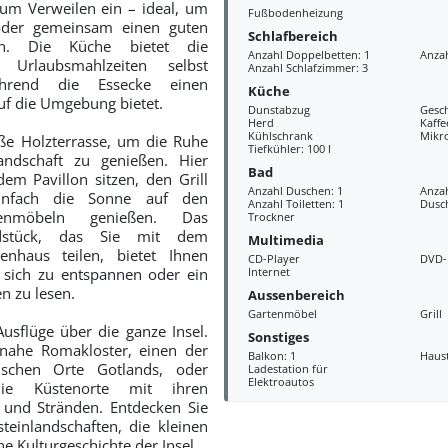
zum Verweilen ein – ideal, um
Fußbodenheizung
oder gemeinsam einen guten
Schlafbereich
n. Die Küche bietet die
Anzahl Doppelbetten: 1
Anzah
e Urlaubsmahlzeiten selbst
Anzahl Schlafzimmer: 3
ährend die Essecke einen
Küche
uf die Umgebung bietet.
Dunstabzug
Gesch
Herd
Kaff
Kühlschrank
Mikr
ße Holzterrasse, um die Ruhe
Tiefkühler: 100 l
ndschaft zu genießen. Hier
Bad
em Pavillon sitzen, den Grill
Anzahl Duschen: 1
Anza
infach die Sonne auf den
Anzahl Toiletten: 1
Dusc
enmöbeln genießen. Das
Trockner
ndstück, das Sie mit dem
Multimedia
enhaus teilen, bietet Ihnen
CD-Player
DVD-
m sich zu entspannen oder ein
Internet
n zu lesen.
Aussenbereich
Gartenmöbel
Grill
sflüge über die ganze Insel.
Sonstiges
nahe Romakloster, einen der
Balkon: 1
Haus
rischen Orte Gotlands, oder
Ladestation für
Elektroautos
ie Küstenorte mit ihren
und Stränden. Entdecken Sie
steinlandschaften, die kleinen
he Kulturgeschichte der Insel.