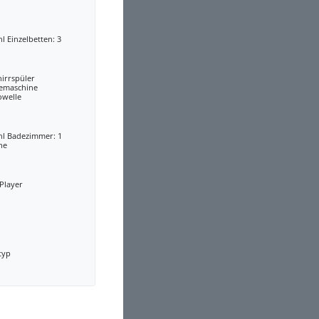
l Einzelbetten: 3
irrspüler
eemaschine
owelle
hl Badezimmer: 1
he
Player
typ