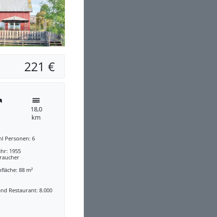
221 €
18,0
km
hl Personen: 6
hr: 1955
traucher
fläche: 88 m²
nd Restaurant: 8.000