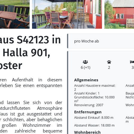
aus S42123 in
pro Woche ab
 Halla 901,
ster
6 (+1)
2
3
ren Aufenthalt in diesem
Allgemeines
rleben Sie einen entspannten
Anzahl Haustiere maximal:
Anza
2
Anzahl Kinder: 1
Bauja
Grundstücksfläche: 10.000
Nich
m²
nd lassen Sie sich von der
Renovierung: 2007
Wohn
chtdurchfluteten Atmosphäre
Entfernungen
us ist gut ausgestattet und
Abstand Einkauf: 8.000 m
Absta
r schlichten, aber behaglichen
m
m großen Wohnzimmer im
Abstand Wasser: 18.000 m
aden zahlreiche bequeme
Wohnbereich