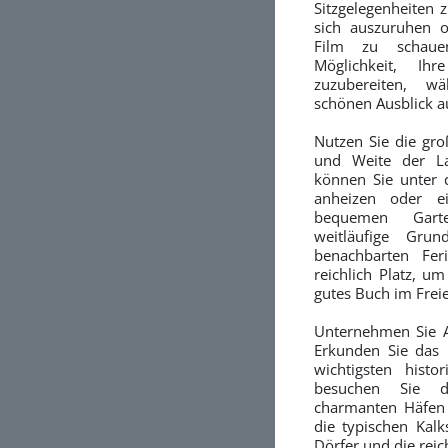
Sitzgelegenheiten 
sich auszuruhen 
Film zu schaue
Möglichkeit, Ihr
zuzubereiten, w
schönen Ausblick a
Nutzen Sie die gro
und Weite der La
können Sie unter d
anheizen oder e
bequemen Gart
weitläufige Gru
benachbarten Feri
reichlich Platz, u
gutes Buch im Freie
Unternehmen Sie Au
Erkunden Sie das 
wichtigsten histo
besuchen Sie d
charmanten Häfen 
die typischen Kalk
Dörfer und die reic