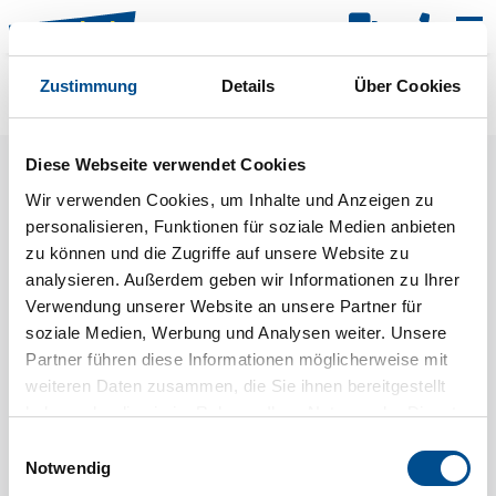
Kar
Zustimmung
Details
Über Cookies
Raster
Filter
Diese Webseite verwendet Cookies
Wir verwenden Cookies, um Inhalte und Anzeigen zu
personalisieren, Funktionen für soziale Medien anbieten
zu können und die Zugriffe auf unsere Website zu
analysieren. Außerdem geben wir Informationen zu Ihrer
Verwendung unserer Website an unsere Partner für
soziale Medien, Werbung und Analysen weiter. Unsere
Partner führen diese Informationen möglicherweise mit
weiteren Daten zusammen, die Sie ihnen bereitgestellt
haben oder die sie im Rahmen Ihrer Nutzung der Dienste
gesammelt haben.
Einwilligungsauswahl
Notwendig